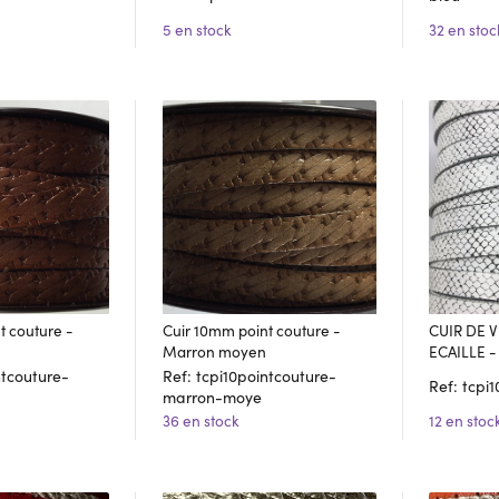
5 en stock
32 en stoc
t couture -
Cuir 10mm point couture -
CUIR DE 
Marron moyen
ECAILLE -
ntcouture-
Ref: tcpi10pointcouture-
Ref: tcpi1
marron-moye
12 en stoc
36 en stock