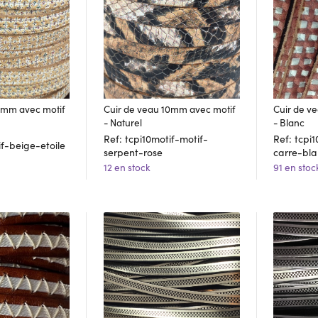
0mm avec motif
Cuir de veau 10mm avec motif
Cuir de v
- Naturel
- Blanc
Ref: tcpi10motif-motif-
Ref: tcpi
if-beige-etoile
serpent-rose
carre-bla
12 en stock
91 en stoc