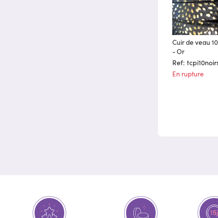
Cuir de veau 1
- Or
Ref: tcpi10noir
En rupture