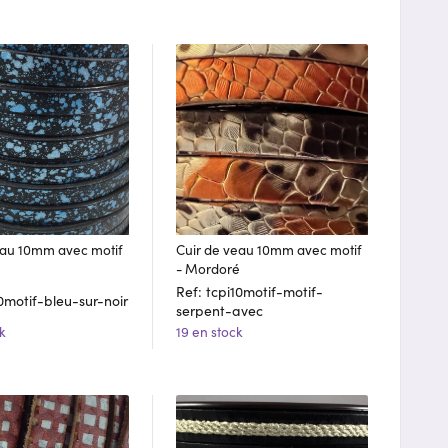
eau 10mm avec motif
Cuir de veau 10mm avec motif
- Mordoré
Ref: tcpi10motif-motif-
10motif-bleu-sur-noir
serpent-avec
k
19 en stock