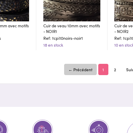
0mm avec motifs
Cuir de veau 10mm avec motifs
Cuir de v
- NOIR1
- NOIR2
s
Ref: tcpi10noirs-noir1
Ref: tcpi1
18 en stock
10 en stoc
← Précédent
1
2
Sui