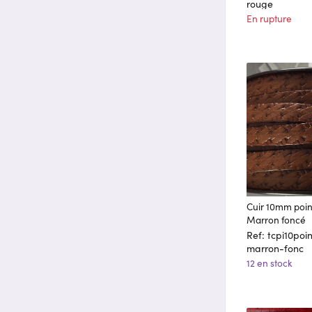
rouge
En rupture
Cuir 10mm poin
Marron foncé
Ref: tcpi10poi
marron-fonc
12 en stock