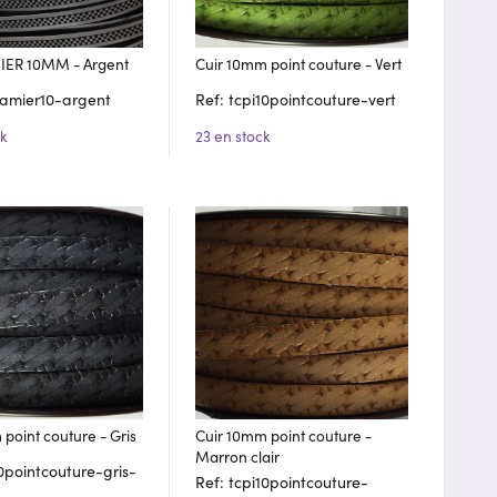
IER 10MM - Argent
Cuir 10mm point couture - Vert
damier10-argent
Ref: tcpi10pointcouture-vert
ck
23 en stock
point couture - Gris
Cuir 10mm point couture -
Marron clair
10pointcouture-gris-
Ref: tcpi10pointcouture-