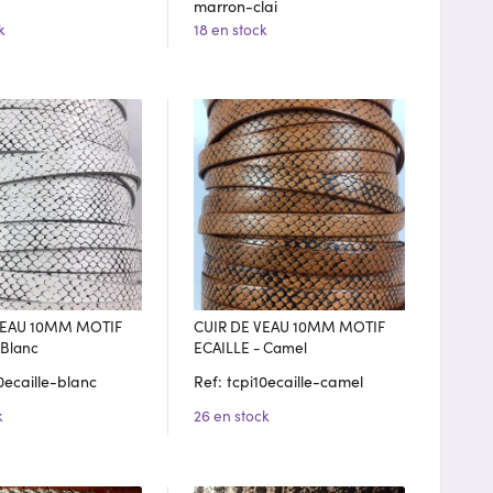
marron-clai
k
18 en stock
VEAU 10MM MOTIF
CUIR DE VEAU 10MM MOTIF
 Blanc
ECAILLE - Camel
0ecaille-blanc
Ref: tcpi10ecaille-camel
k
26 en stock