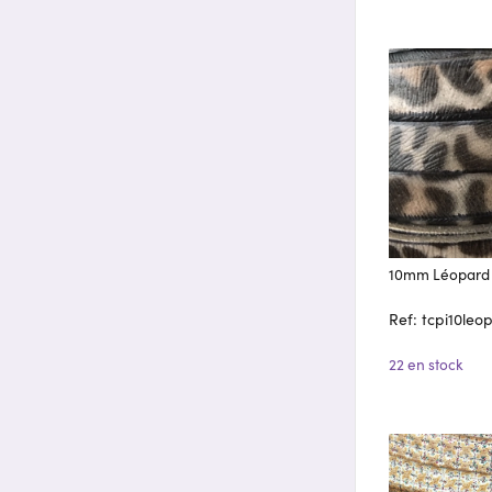
10mm Léopard
Ref: tcpi10leo
22 en stock