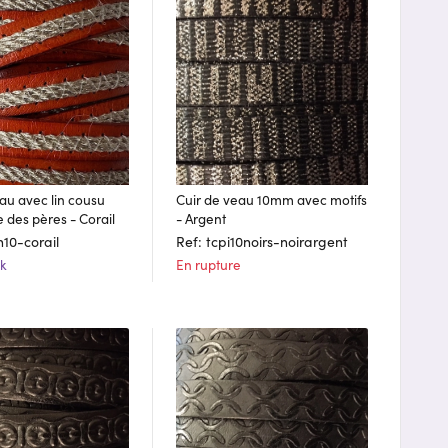
au avec lin cousu
Cuir de veau 10mm avec motifs
 des pères - Corail
- Argent
in10-corail
Ref: tcpi10noirs-noirargent
ck
En rupture