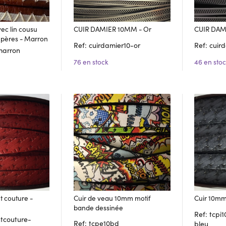
ec lin cousu
CUIR DAMIER 10MM - Or
CUIR DAM
 pères - Marron
Ref: cuirdamier10-or
Ref: cuir
-marron
76 en stock
46 en sto
t couture -
Cuir de veau 10mm motif
Cuir 10mm 
bande dessinée
Ref: tcpi
ntcouture-
Ref: tcpe10bd
bleu