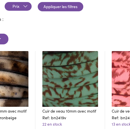
Prix
Appliquer les filtres
 :
0mm avec motif
Cuir de veau 10mm avec motif
Cuir de v
rronbeige
Ref: bn2419v
Ref: bn24
22 en stock
13 en stoc