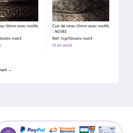
eau 10mm avec motifs
Cuir de veau 10mm avec motifs
- NOIR3
0noirs-noir2
Ref: tcpi10noirs-noir3
k
15 en stock
vant →