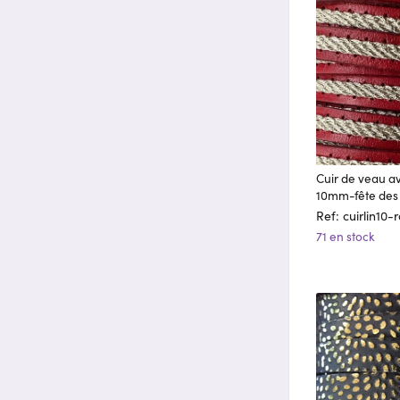
Cuir de veau av
10mm-fête des
Ref: cuirlin10
71 en stock