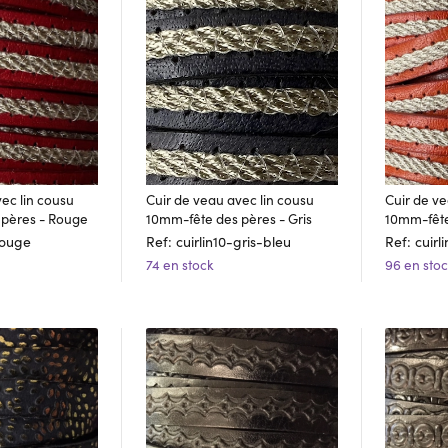
ec lin cousu
Cuir de veau avec lin cousu
Cuir de ve
 pères - Rouge
10mm-fête des pères - Gris
10mm-fête
-rouge
Ref: cuirlin10-gris-bleu
Ref: cuirl
74 en stock
96 en sto